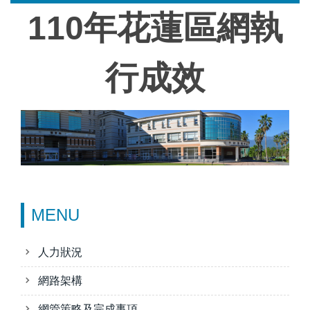
跳
110年花蓮區網執
到
主
要
行成效
內
容
區
MENU
人力狀況
網路架構
網管策略及完成事項